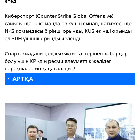
өтеді.
Киберспорт (Counter Strike Global Offensive)
сайысында 12 команда өз күшін сынап, нәтижесінде
NKS командасы бірінші орынды, KUS екінші орынды,
ал PDH үшінші орынды иеленді.
Спартакиаданың ең қызықты сәттерінен хабардар
болу үшін КРІ-дің ресми әлеуметтік желідегі
парақшаларын қадағалаңыз!
АРТҚА