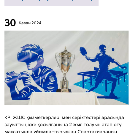
30
Қазан
2024
КРІ ЖШС қызметкерлері мен серіктестері арасында
зауыттың іске қосылғанына 2 жыл толуын атап өту
мақсатында ұйымдастырылған Спартакиаданың