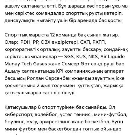
ашылу салтанаты өтті. Бұл шарада кәсіпорын ұжымы
мен серіктес командалар спорттық рухты көтеріп,
денсаулықты нығайту үшін бір аренада бас қосты.
Спорттық жарыста 12 команда бақ сынап жатыр.
Олар: PDH, РР, ОЗХ өндірістері, СХП, РХГП,
корпоративтік орталық, зауытты басқару, сондай-ақ
серіктес компаниялар — SGS, KUS, NKS, Air Liguide
Munay Tech Gases және Семсер Өрт сөндіруші бар.
Ашылу салтанатында КРІ компаниясының аппарат
басшысы Роллан Сәрсенбек ұжымды зауыттың іске
қосылғанына 2 жыл толуымен құттықтап, жарысқа
қатысушыларға сәттілік тіледі.
Қатысушылар 8 спорт түрінен бақ сынайды. Ол
киберспорт, волейбол, үстел теннисі, мини-футбол,
боулинг, жүзу, армрестлинг және баскетбол. Бүгін
мини-футбол мен баскетболдан топтық ойындар