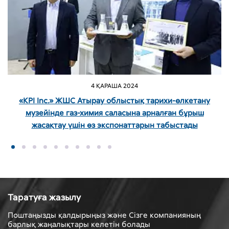
4 ҚАРАША 2024
«KPI Inc.» ЖШС Атырау облыстық тарихи-өлкетану
музейінде газ-химия саласына арналған бұрыш
жасақтау үшін өз экспонаттарын табыстады
Таратуға жазылу
Поштаңызды қалдырыңыз және Сізге компанияның
барлық жаңалықтары келетін болады