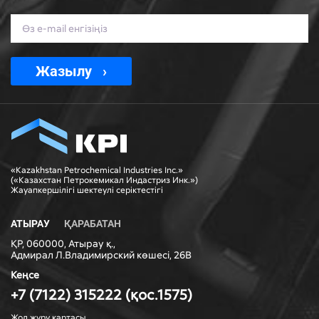
Жазылу
«Kazakhstan Petrochemical Industries Inc.»
(«Казахстан Петрокемикал Индастриз Инк.»)
Жауапкершiлiгi шектеулi серiктестiгi
АТЫРАУ
ҚАРАБАТАН
ҚР, 060000, Атырау қ.,
Адмирал Л.Владимирский көшесі, 26В
Кеңсе
+7 (7122) 315222 (қос.1575)
Жол жүру картасы