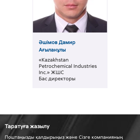
Әшімов Дамир
Ағыланұлы
«Kazakhstan
Petrochemical Industries
Inc.» ЖШС
Бас директоры
Таратуға жазылу
Поштаңызды қалдырыңыз және Сізге компанияның