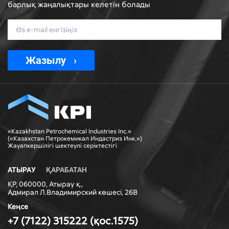
барлық жаңалықтары келетін болады
Жазылу
«Kazakhstan Petrochemical Industries Inc.»
(«Казахстан Петрокемикал Индастриз Инк.»)
Жауапкершiлiгi шектеулi серiктестiгi
АТЫРАУ
ҚАРАБАТАН
ҚР, 060000, Атырау қ.,
Адмирал Л.Владимирский көшесі, 26В
Кеңсе
+7 (7122) 315222 (қос.1575)