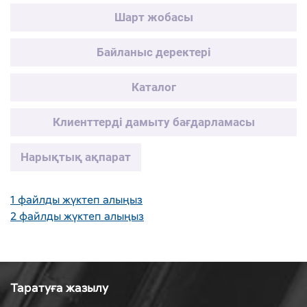
Шарт жобасы
Байланыс деректері
Каталог
Клиенттерді дамыту бағдарламасы
Нарықтық ақпарат
1 файлды жүктеп алыңыз
2 файлды жүктеп алыңыз
Таратуға жазылу