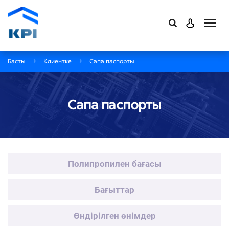
Басты
Клиентке
Сапа паспорты
Сапа паспорты
Полипропилен бағасы
Бағыттар
Өндірілген өнімдер