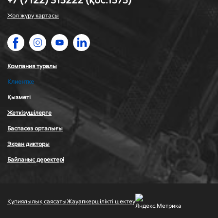
+7 (7122) 315222 (қос.1575)
Жол жүру картасы
Компания туралы
Клиентке
Қызметі
Жеткізушілерге
Баспасөз орталығы
Экран дикторы
Байланыс деректері
Құпиялылық саясаты
Жауапкершілікті шектеу