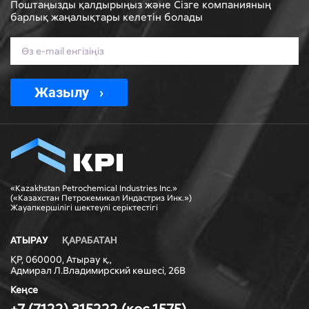
Поштаңызды қалдырыңыз және Сізге компанияның
барлық жаңалықтары келетін болады
Жазылу
«Kazakhstan Petrochemical Industries Inc.»
(«Казахстан Петрокемикал Индастриз Инк.»)
Жауапкершiлiгi шектеулi серiктестiгi
АТЫРАУ
ҚАРАБАТАН
ҚР, 060000, Атырау қ.,
Адмирал Л.Владимирский көшесі, 26В
Кеңсе