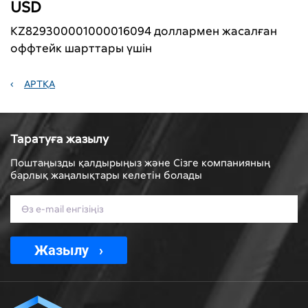
USD
KZ829300001000016094 доллармен жасалған
оффтейк шарттары үшін
АРТҚА
Таратуға жазылу
Поштаңызды қалдырыңыз және Сізге компанияның
барлық жаңалықтары келетін болады
Жазылу