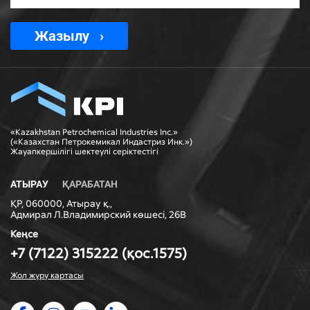
Жазылу
«Kazakhstan Petrochemical Industries Inc.»
(«Казахстан Петрокемикал Индастриз Инк.»)
Жауапкершiлiгi шектеулi серiктестiгi
АТЫРАУ
ҚАРАБАТАН
ҚР, 060000, Атырау қ.,
Адмирал Л.Владимирский көшесі, 26В
Кеңсе
+7 (7122) 315222 (қос.1575)
Жол жүру картасы