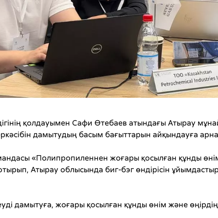
ігінің қолдауымен Сафи Өтебаев атындағы Атырау мұнай
кәсібін дамытудың басым бағыттарын айқындауға арнал
андасы «Полипропиленнен жоғары қосылған құнды өнімд
отырып, Атырау облысында биг-бэг өндірісін ұйымдастыр
уді дамытуға, жоғары қосылған құнды өнім және өңірдің