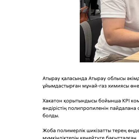
Атырау қаласында Атырау облысы әкімд
ұйымдастырған мұнай-газ химиясы өнер
Хакатон қорытындысы бойынша KPI ком
өндірістің полипропиленін пайдалана 
болды.
Жоба полимерлік шикізатты терең өңде
мүмкіндіктерін кеңейтуге бағытталған.