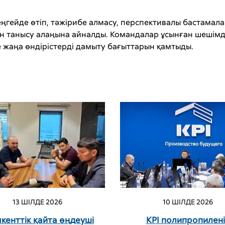
гейде өтіп, тәжірибе алмасу, перспективалы бастамала
 танысу алаңына айналды. Командалар ұсынған шешімд
 жаңа өндірістерді дамыту бағыттарын қамтыды.
13 ШІЛДЕ 2026
10 ШІЛДЕ 2026
енттік қайта өңдеуші
KPI полипропилен