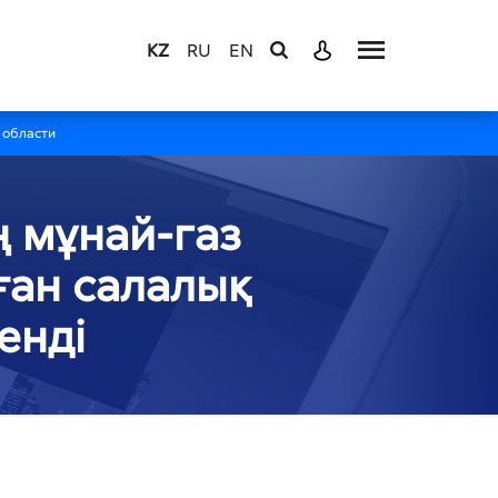
KZ
RU
EN
 области
 мұнай-газ
ған салалық
енді