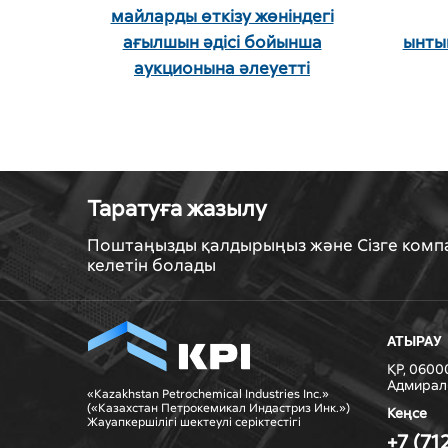
майларды өткізу жөніндегі
ағылшын әдісі бойынша
ынты
аукционына әлеуетті
қатысушылардан өтінім
қабылдау
Таратуға жазылу
Поштаңызды қалдырыңыз және Сізге ком
келетін болады
АТЫРАУ
ҚР, 06000
Адмирал 
«Kazakhstan Petrochemical Industries Inc.»
(«Казахстан Петрокемикал Индастриз Инк.»)
Кеңсе
Жауапкершiлiгi шектеулi серiктестiгi
+7 (71