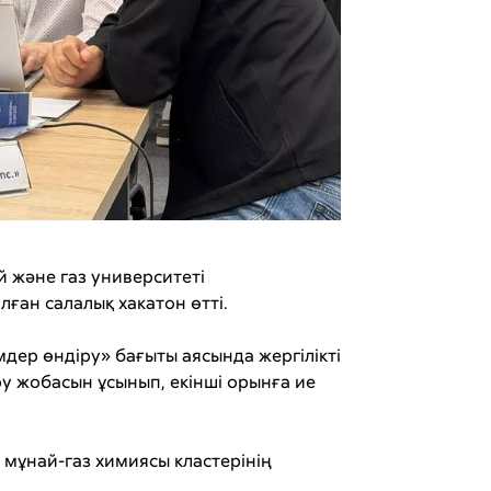
 және газ университеті
ған салалық хакатон өтті.
ер өндіру» бағыты аясында жергілікті
у жобасын ұсынып, екінші орынға ие
 мұнай-газ химиясы кластерінің