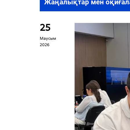
Жаңалықтар мен оқиғал
25
Маусым
2026