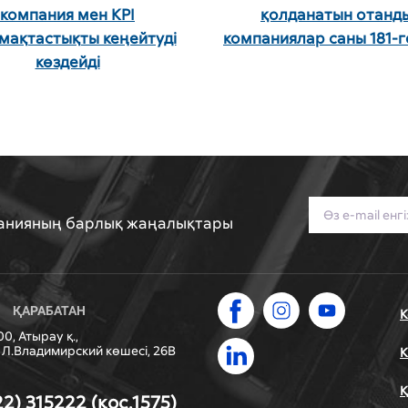
компания мен KPІ
қолданатын отанд
мақтастықты кеңейтуді
компаниялар саны 181-г
көздейді
панияның барлық жаңалықтары
ҚАРАБАТАН
К
0, Атырау қ.,
Л.Владимирский көшесі, 26В
К
Қ
22) 315222 (қос.1575)