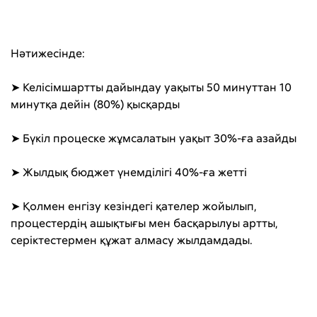
Нәтижесінде:
➤ Келісімшартты дайындау уақыты 50 минуттан 10
минутқа дейін (80%) қысқарды
➤ Бүкіл процеске жұмсалатын уақыт 30%-ға азайды
➤ Жылдық бюджет үнемділігі 40%-ға жетті
➤ Қолмен енгізу кезіндегі қателер жойылып,
процестердің ашықтығы мен басқарылуы артты,
серіктестермен құжат алмасу жылдамдады.