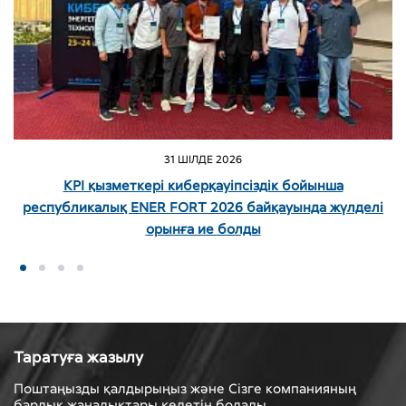
31 ШІЛДЕ 2026
KPI қызметкері киберқауіпсіздік бойынша
республикалық ENER FORT 2026 байқауында жүлделі
орынға ие болды
Таратуға жазылу
Поштаңызды қалдырыңыз және Сізге компанияның
барлық жаңалықтары келетін болады