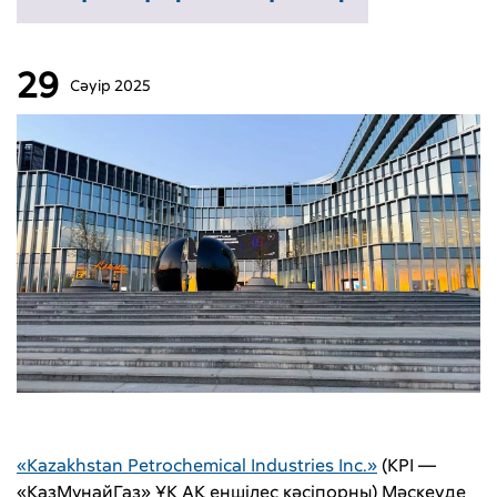
29
Сәуір
2025
«Kazakhstan Petrochemical Industries Inc.»
(KPI —
«ҚазМұнайГаз» ҰК АҚ еншілес кәсіпорны) Мәскеуде