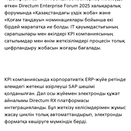
өткен Directum Enterprise Forum 2025 халықаралық
форумында «Қазақстандағы үздік жоба» және
«Қоғам таңдауы» номинациялары бойынша екі
бірдей марапатқа ие болды. IT қауымдастығының
сарапшылары мен өкілдері KPI компаниясының
сатылымдар мен өнім жеткізілімдері процесін толық
цифрландыру жобасын жоғары бағалады.
KPI компаниясында корпоративтік ERP-жүйе ретінде
әлемдегі жетекші әзірлеуші SAP шешімі
қолданылған. Дәл осы жүйемен электронды құжат
айналымы Directum RX платформасы
интеграцияланды. Бұл жеткізу келісімдерімен жұмыс
жасау циклін толық автоматтандырып, электронды
форматқа көшіруге мүмкіндік берді.