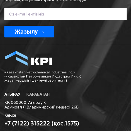
Жазылу
«Kazakhstan Petrochemical Industries Inc.»
(«Казахстан Петрокемикал Индастриз Инк.»)
Жауапкершiлiгi шектеулi серiктестiгi
АТЫРАУ
ҚАРАБАТАН
ҚР, 060000, Атырау қ.,
Адмирал Л.Владимирский көшесі, 26В
Кеңсе
+7 (7122) 315222 (қос.1575)