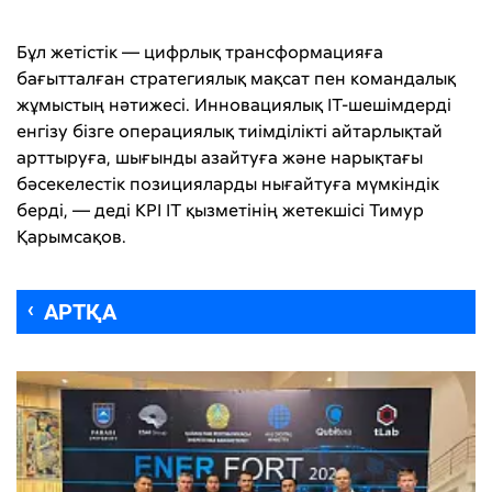
Бұл жетістік — цифрлық трансформацияға
бағытталған стратегиялық мақсат пен командалық
жұмыстың нәтижесі. Инновациялық IT-шешімдерді
енгізу бізге операциялық тиімділікті айтарлықтай
арттыруға, шығынды азайтуға және нарықтағы
бәсекелестік позицияларды нығайтуға мүмкіндік
берді, — деді KPI IT қызметінің жетекшісі Тимур
Қарымсақов.
АРТҚА