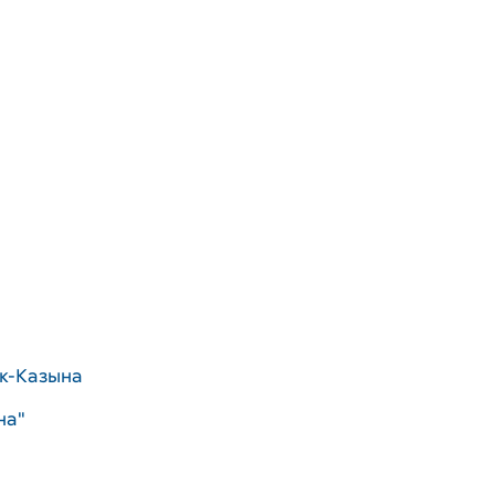
к-Казына
на"