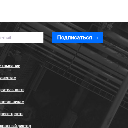
Подписаться
 компании
лиентам
еятельность
оставщикам
ресс-центр
кранный диктор