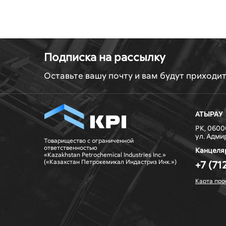
Подписка на рассылку
Оставьте вашу почту и вам будут приходи
АТЫРАУ
РК, 06000
ул. Адми
Товарищество с ограниченной
ответственностью
Канцеля
«Kazakhstan Petrochemical Industries Inc.»
(«Казахстан Петрокемикал Индастриз Инк.»)
+7 (71
Карта про