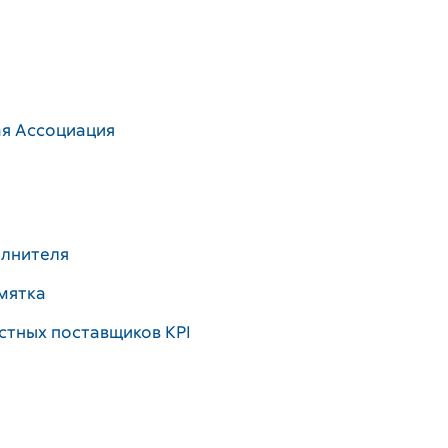
я Ассоциация
лнителя
мятка
стных поставщиков KPI