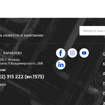
ть новости о компании
КАРАБАТАН
О
0, г. Атырау,
рала Л.Владимирского, 26В
К
рия:
Д
22) 315 222 (вн.1575)
П
езда
П
Э