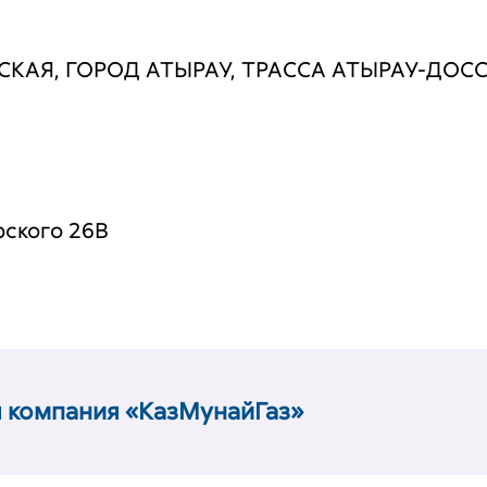
КАЯ, ГОРОД АТЫРАУ, ТРАССА АТЫРАУ-ДОССОР
рского 26В
 компания «КазМунайГаз»