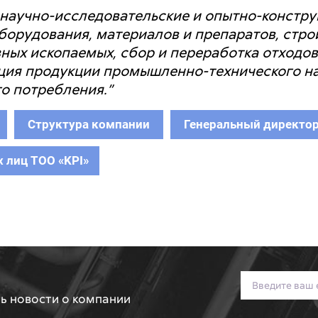
научно-исследовательские и опытно-констру
борудования, материалов и препаратов, стро
ных ископаемых, сбор и переработка отходов
ация продукции промышленно-технического н
о потребления.”
Структура компании
Генеральный директо
 лиц ТОО «KPI»
ть новости о компании