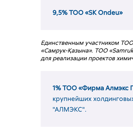
9,5% ТОО «SK Ondeu»
Единственным участником ТОО
«Самрук-Қазына». ТОО «Samruk
для реализации проектов химич
1% ТОО «Фирма Алмэкс 
крупнейших холдинговых
"АЛМЭКС".