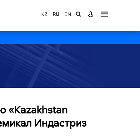
KZ
RU
EN
ю «Kazakhstan
окемикал Индастриз