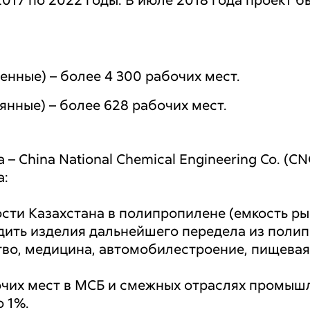
2017 по 2022 годы. В июле 2018 года проект 
енные) – более 4 300 рабочих мест.
янные) – более 628 рабочих мест.
– China National Chemical Engineering Co. (CN
а:
ти Казахстана в полипропилене (емкость рынк
ить изделия дальнейшего передела из полип
ство, медицина, автомобилестроение, пищевая
чих мест в МСБ и смежных отраслях промыш
о 1%.