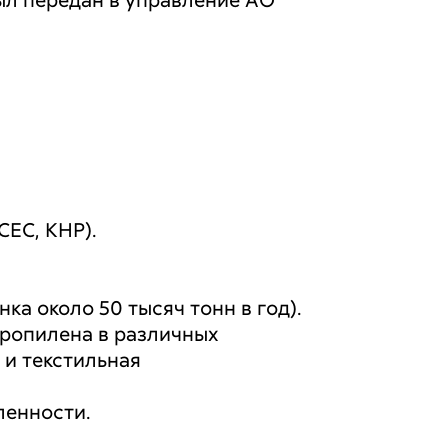
был передан в управление АО
CEC, КНР).
а около 50 тысяч тонн в год).
ропилена в различных
 и текстильная
ленности.