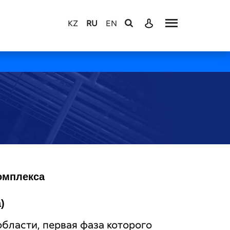
KZ
RU
EN
омплекса
)
бласти, первая фаза которого